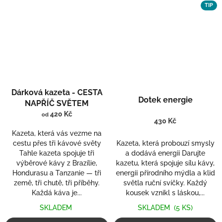
TIP
Dárková kazeta - CESTA
Dotek energie
NAPŘÍČ SVĚTEM
420 Kč
od
430 Kč
Kazeta, která vás vezme na
cestu přes tři kávové světy
Kazeta, která probouzí smysly
Tahle kazeta spojuje tři
a dodává energii Darujte
výběrové kávy z Brazílie,
kazetu, která spojuje sílu kávy,
Hondurasu a Tanzanie — tři
energii přírodního mýdla a klid
země, tři chutě, tři příběhy.
světla ruční svíčky. Každý
Každá káva je...
kousek vznikl s láskou,...
SKLADEM
SKLADEM
(5 KS)