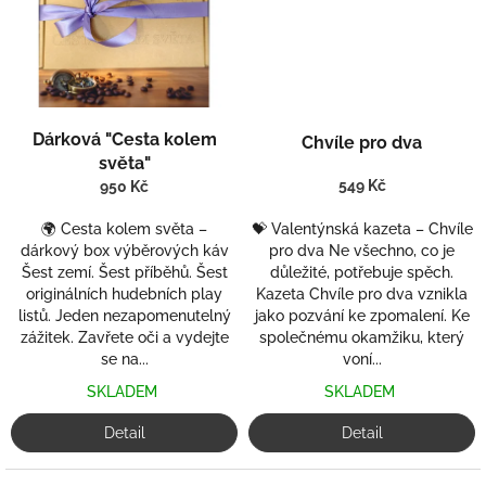
r
o
v
o
u
Dárková "Cesta kolem
Chvíle pro dva
k
světa"
á
549 Kč
950 Kč
v
🌍 Cesta kolem světa –
💝 Valentýnská kazeta – Chvíle
o
dárkový box výběrových káv
pro dva Ne všechno, co je
u
Šest zemí. Šest příběhů. Šest
důležité, potřebuje spěch.
originálních hudebních play
Kazeta Chvíle pro dva vznikla
listů. Jeden nezapomenutelný
jako pozvání ke zpomalení. Ke
zážitek. Zavřete oči a vydejte
společnému okamžiku, který
se na...
voní...
SKLADEM
SKLADEM
Detail
Detail