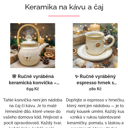
Keramika na kávu a čaj
🌸 Ručně vyráběná
✨ Ručně vyráběný
keramická konvička –
espresso hrnek s
kousek domova, který má
podšálkem – když chcete
699 Kč
280 Kč
duši
pít kávu se srdcem
Tahle konvička není jen nádoba
Dopřejte si espresso v hrnečku,
na čaj či kávu. Je to malé
který není jen nádobou — je to
řemeslné dílo, které vnese do
malý kousek umění. Každý kus
vašeho domova klid, hřejivost a
vzniká v rukou talentované
pocit opravdovosti. Každý tvar,
keramičky, pomalu, s láskou a