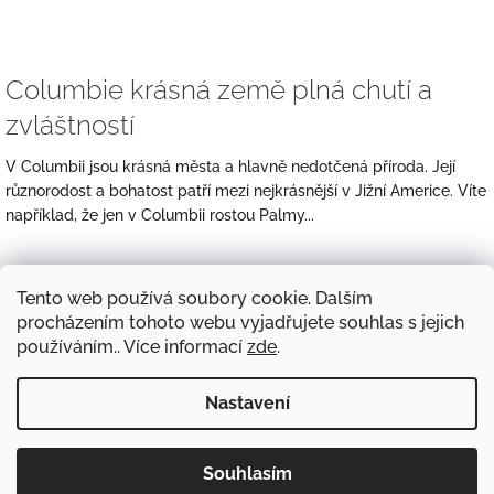
Columbie krásná země plná chutí a
zvláštností
V Columbii jsou krásná města a hlavně nedotčená příroda. Její
různorodost a bohatost patří mezi nejkrásnější v Jižní Americe. Víte
například, že jen v Columbii rostou Palmy...
Tento web používá soubory cookie. Dalším
Vítejte v našem eshopu s
procházením tohoto webu vyjadřujete souhlas s jejich
výběrovou kávou
používáním.. Více informací
zde
.
Nastavení
Zažijte kouzlo prémiové kávy u Vás doma.
Z
Souhlasím
Copyright 2026
Kafe Laky
. Všechna práva vyhrazena.
Vytvořil Shoptet