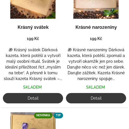
v
n
a
š
Krásný svátek
Krásné narozeniny
e
199 Kč
199 Kč
m
e
🎁 Krásný svátek Dárková
🎁 Krásné narozeniny Dárková
kazeta, která potěší a vytvoří
kazeta, která potěší, zpomalí a
s
malý osobní rituál. Svátek je
vytvoří okamžik jen pro sebe.
h
ideální příležitost říct „myslím
Darujte něco víc než jen dárek.
o
na tebe“. A přesně k tomu
Darujte zážitek. Kazeta Krásné
slouží kazeta Krásný svátek –...
narozeniny spojuje...
p
u
SKLADEM
SKLADEM
s
Detail
Detail
v
ý
NOVINKA
TIP
b
ě