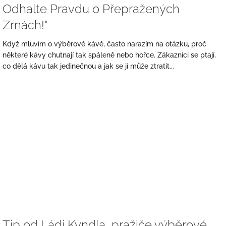
Odhalte Pravdu o Přepražených
Zrnách!"
Když mluvím o výběrové kávě, často narazím na otázku, proč
některé kávy chutnají tak spáleně nebo hořce. Zákazníci se ptají,
co dělá kávu tak jedinečnou a jak se jí může ztratit...
Tip od Ládi Kyndla, pražiče výběrové