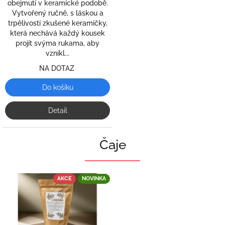
obejmutí v keramické podobě.
Vytvořený ručně, s láskou a
trpělivostí zkušené keramičky,
která nechává každý kousek
projít svýma rukama, aby
vznikl...
NA DOTAZ
Do košíku
Detail
Čaje
AKCE
NOVINKA