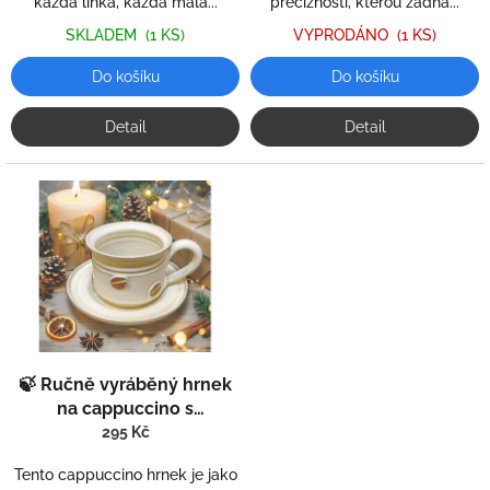
každá linka, každá malá...
precizností, kterou žádná...
SKLADEM
(1 KS)
VYPRODÁNO
(1 KS)
Do košíku
Do košíku
Detail
Detail
🍃 Ručně vyráběný hrnek
na cappuccino s
podšálkem – jemnost,
295 Kč
která pohladí duši
Tento cappuccino hrnek je jako