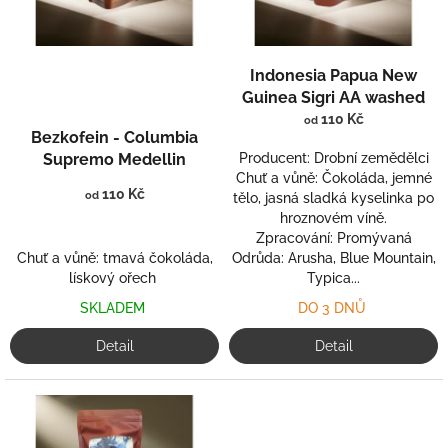
Indonesia Papua New
Guinea Sigri AA washed
110 Kč
od
Bezkofein - Columbia
Producent: Drobní zemědělci
Supremo Medellin
Chuť a vůně: Čokoláda, jemné
110 Kč
od
tělo, jasná sladká kyselinka po
hroznovém víně.
Zpracování: Promývaná
Chuť a vůně: tmavá čokoláda,
Odrůda: Arusha, Blue Mountain,
lískový ořech
Typica...
SKLADEM
DO 3 DNŮ
Detail
Detail