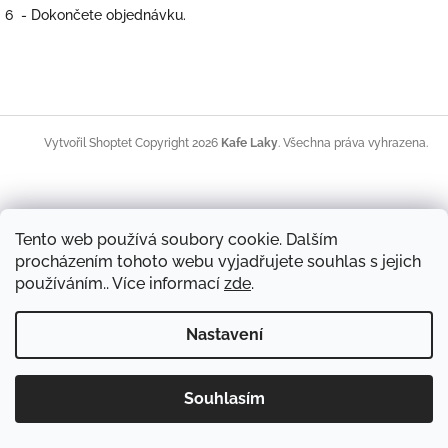
6 - Dokončete objednávku.
Z
á
Copyright 2026
Kafe Laky
. Všechna práva vyhrazena.
Vytvořil Shoptet
p
a
t
í
Tento web používá soubory cookie. Dalším
procházením tohoto webu vyjadřujete souhlas s jejich
používáním.. Více informací
zde
.
Nastavení
Souhlasím