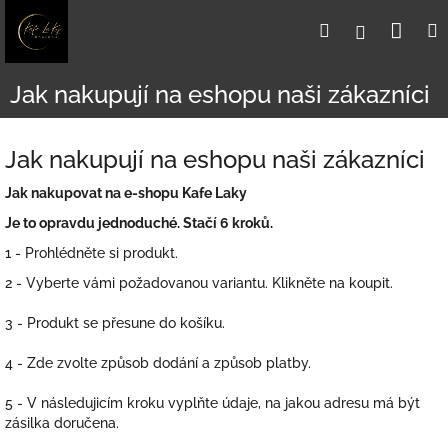
Přejít
Nák
Hledat
Přihlášení
na
obsah
koší
Jak nakupují na eshopu naši zákazníci
Jak nakupují na eshopu naši zákazníci
Jak nakupovat na e-shopu Kafe Laky
Je to opravdu jednoduché. Stačí 6 kroků.
1 - Prohlédněte si produkt.
2 - Vyberte vámi požadovanou variantu. Klikněte na koupit.
3 - Produkt se přesune do košíku.
4 - Zde zvolte způsob dodání a způsob platby.
5 - V následujicím kroku vyplňte údaje, na jakou adresu má být
zásilka doručena.