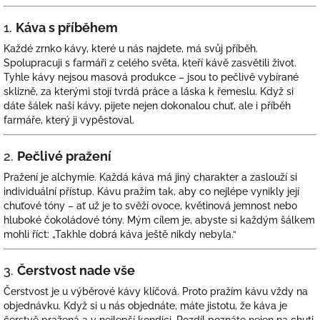
1.
Káva s příběhem
Každé zrnko kávy, které u nás najdete, má svůj příběh.
Spolupracuji s farmáři z celého světa, kteří kávě zasvětili život.
Tyhle kávy nejsou masová produkce – jsou to pečlivě vybírané
sklizně, za kterými stojí tvrdá práce a láska k řemeslu. Když si
dáte šálek naší kávy, pijete nejen dokonalou chuť, ale i příběh
farmáře, který ji vypěstoval.
2.
Pečlivé pražení
Pražení je alchymie. Každá káva má jiný charakter a zaslouží si
individuální přístup. Kávu pražím tak, aby co nejlépe vynikly její
chuťové tóny – ať už je to svěží ovoce, květinová jemnost nebo
hluboké čokoládové tóny. Mým cílem je, abyste si každým šálkem
mohli říct: „Takhle dobrá káva ještě nikdy nebyla.“
3.
Čerstvost nade vše
Čerstvost je u výběrové kávy klíčová. Proto pražím kávu vždy na
objednávku. Když si u nás objednáte, máte jistotu, že káva je