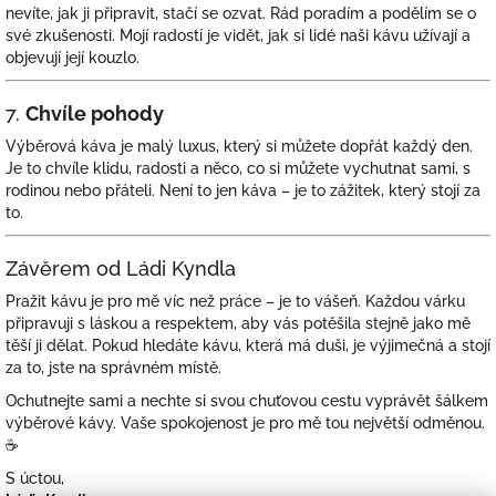
nevíte, jak ji připravit, stačí se ozvat. Rád poradím a podělím se o
své zkušenosti. Mojí radostí je vidět, jak si lidé naši kávu užívají a
objevují její kouzlo.
7.
Chvíle pohody
Výběrová káva je malý luxus, který si můžete dopřát každý den.
Je to chvíle klidu, radosti a něco, co si můžete vychutnat sami, s
rodinou nebo přáteli. Není to jen káva – je to zážitek, který stojí za
to.
Závěrem od Ládi Kyndla
Pražit kávu je pro mě víc než práce – je to vášeň. Každou várku
připravuji s láskou a respektem, aby vás potěšila stejně jako mě
těší ji dělat. Pokud hledáte kávu, která má duši, je výjimečná a stojí
za to, jste na správném místě.
Ochutnejte sami a nechte si svou chuťovou cestu vyprávět šálkem
výběrové kávy. Vaše spokojenost je pro mě tou největší odměnou.
☕
S úctou,