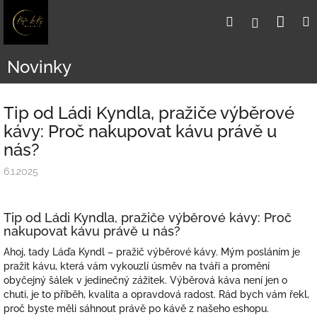
Přejít
Nák
Hledat
Přihlášení
na
obsah
koší
Novinky
Tip od Ládi Kyndla, pražiče výběrové
kávy: Proč nakupovat kávu právě u
nás?
6.1.2025
Tip od Ládi Kyndla, pražiče výběrové kávy: Proč
nakupovat kávu právě u nás?
Ahoj, tady Láďa Kyndl – pražič výběrové kávy. Mým posláním je
pražit kávu, která vám vykouzlí úsměv na tváři a promění
obyčejný šálek v jedinečný zážitek. Výběrová káva není jen o
chuti, je to příběh, kvalita a opravdová radost. Rád bych vám řekl,
proč byste měli sáhnout právě po kávě z našeho eshopu.