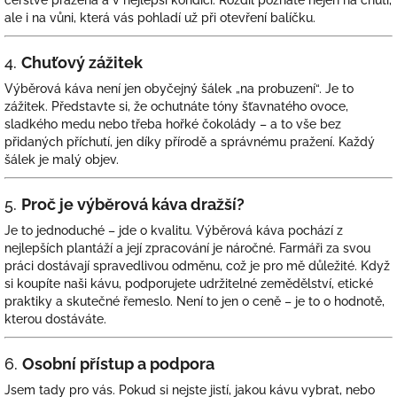
čerstvě pražená a v nejlepší kondici. Rozdíl poznáte nejen na chuti,
ale i na vůni, která vás pohladí už při otevření balíčku.
4.
Chuťový zážitek
Výběrová káva není jen obyčejný šálek „na probuzení“. Je to
zážitek. Představte si, že ochutnáte tóny šťavnatého ovoce,
sladkého medu nebo třeba hořké čokolády – a to vše bez
přidaných příchutí, jen díky přírodě a správnému pražení. Každý
šálek je malý objev.
5.
Proč je výběrová káva dražší?
Je to jednoduché – jde o kvalitu. Výběrová káva pochází z
nejlepších plantáží a její zpracování je náročné. Farmáři za svou
práci dostávají spravedlivou odměnu, což je pro mě důležité. Když
si koupíte naši kávu, podporujete udržitelné zemědělství, etické
praktiky a skutečné řemeslo. Není to jen o ceně – je to o hodnotě,
kterou dostáváte.
6.
Osobní přístup a podpora
Jsem tady pro vás. Pokud si nejste jistí, jakou kávu vybrat, nebo