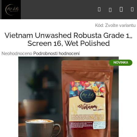
Přejít
Nák
Hledat
Přihlášení
na
obsah
koší
Kód:
Zvolte variantu
Vietnam Unwashed Robusta Grade 1,,
Screen 16, Wet Polished
Průměrné
Neohodnoceno
Podrobnosti hodnocení
hodnocení
NOVINKA
produktu
je
0,0
z
5
hvězdiček.