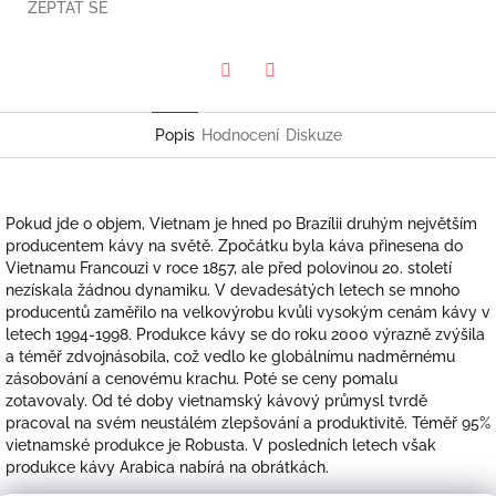
ZEPTAT SE
Twitter
Facebook
Popis
Hodnocení
Diskuze
Pokud jde o objem, Vietnam je hned po Brazílii druhým největším
producentem kávy na světě. Zpočátku byla káva přinesena do
Vietnamu Francouzi v roce 1857, ale před polovinou 20. století
nezískala žádnou dynamiku. V devadesátých letech se mnoho
producentů zaměřilo na velkovýrobu kvůli vysokým cenám kávy v
letech 1994-1998. Produkce kávy se do roku 2000 výrazně zvýšila
a téměř zdvojnásobila, což vedlo ke globálnímu nadměrnému
zásobování a cenovému krachu. Poté se ceny pomalu
zotavovaly. Od té doby vietnamský kávový průmysl tvrdě
pracoval na svém neustálém zlepšování a produktivitě. Téměř 95%
vietnamské produkce je Robusta. V posledních letech však
produkce kávy Arabica nabírá na obrátkách.