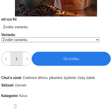
od
110 Kč
Měrná
Zvolte variantu
cena:
Varianta:
Do košíku
Chuť a vůně
: Cedrové dřevo, pikantní, bylinné, čisty šálek.
Sklizeň
: červen
Kategorie
:
Káva