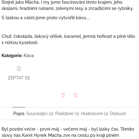
Stejně jako Mácha, i my jsme fascinováni tímto krajem, jeho
skalami, hradními ruinami, zelenými lesy a zrcadlícími se rybníky.
S láskou a vášní jsme proto vytvořili kávu....
Chuť: čokoláda, lískový oříšek, karamel, jemná hořkost a plné tělo
s nízkou kyselostí.
Kategorie
:
Káva
ZEPTAT SE
Twitter
Facebook
Popis
Související (2)
Podobné (1)
Hodnocení (1)
Diskuze
Byl pozdní večer - první máj - večerní máj - byl lásky čas. Těmito
slovy nás Karel Hynek Mácha zve na cestu po kraji plném