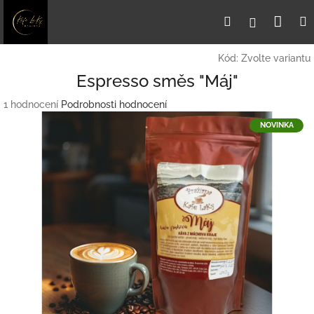
Přejít
Nák
Hledat
Přihlášení
na
obsah
koší
Kód:
Zvolte variantu
Espresso směs "Máj"
Průměrné
1 hodnocení
Podrobnosti hodnocení
hodnocení
NOVINKA
produktu
je
5,0
z
5
hvězdiček.