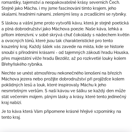
romantiky, tajemství a neopakovatelné krásy severních Čech.
Stejně jako Mácha, i my jsme fascinováni tímto krajem, jeho
skalami, hradními ruinami, zelenými lesy a zrcadlícími se rybníky.
S láskou a vášní jsme proto vytvořili kávu, která je stejně poetická
a plná dobrodružství jako Máchova poezie. Naše káva, lehká a
přitom intenzivní, v sobě skrývá chuť čokolády s nádechem květin
a ovocných tónů, které jsou tak charakteristické pro tento
kouzelný kraj. Každý šálek vás zavede na místa, kde se historie
snoubí s přírodními krásami - od tajemných zákoutí hradu Houska,
přes majestátní věže hradu Bezděz, až po rozkvetlé louky kolem
Břehyňského rybníka.
Nechte se unést atmosférou nekonečného lenošení na březích
Máchova jezera nebo prožijte dobrodružství při projížďce kolem
poklidných lesů a louk, které inspirovaly Máchu k jeho
nesmrtelným veršům. S naší kávou ve šálku se každý den může
stát večerním májem, plným lásky a krásy, které tento jedinečný
kraj nabízí.
Je to káva která Vám připomene krásné hřejivé vzpomínky na
tento kraj.