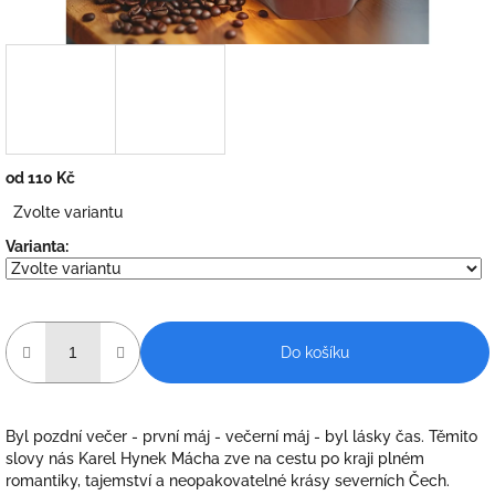
od
110 Kč
Měrná
Zvolte variantu
cena:
Varianta:
Do košíku
Byl pozdní večer - první máj - večerní máj - byl lásky čas. Těmito
slovy nás Karel Hynek Mácha zve na cestu po kraji plném
romantiky, tajemství a neopakovatelné krásy severních Čech.