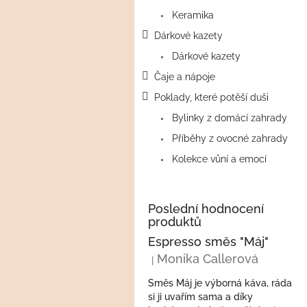
a
Keramika
n
e
Dárkové kazety
l
Dárkové kazety
Čaje a nápoje
Poklady, které potěší duši
Bylinky z domácí zahrady
Příběhy z ovocné zahrady
Kolekce vůní a emocí
Poslední hodnocení
produktů
Espresso směs "Máj"
Monika Callerová
|
Hodnocení produktu je 5 z 5 hvězdi
Směs Máj je výborná káva, ráda
si ji uvařím sama a díky