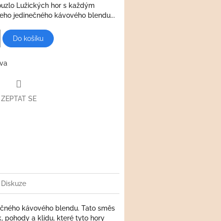
ouzlo Lužických hor s každým
ho jedinečného kávového blendu...
Do košíku
va
ZEPTAT SE
book
Diskuze
ečného kávového blendu. Tato směs
, pohody a klidu, které tyto hory