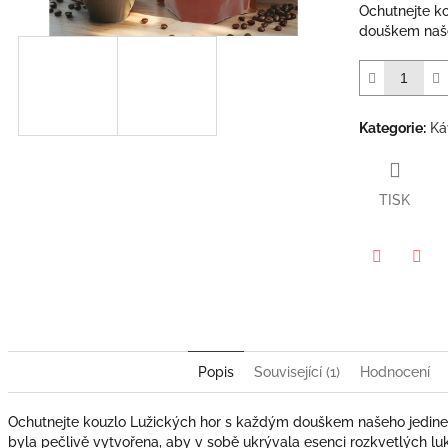
hvězdiček.
Ochutnejte k
douškem naše
Kategorie
:
Ká
TISK
Twitter
Face
Popis
Související (1)
Hodnocení
ček.
Ochutnejte kouzlo Lužických hor s každým douškem našeho jedin
byla pečlivě vytvořena, aby v sobě ukrývala esenci rozkvetlých luk