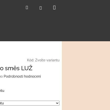
Nákupní
Hledat
Přihlášení
košík
Kód:
Zvolte variantu
so směs LUŽ
no
Podrobnosti hodnocení
ntu