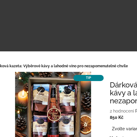
ková kazeta: Výběrové kávy a lahodné víno pro nezapomenutelné chvíle
TIP
Dárková
kávy a 
nezapom
Průměrné
2 hodnocení
hodnocení
850 Kč
produktu
Měrná
Zvolte varia
je
cena:
5,0