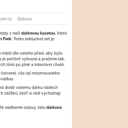
ní (2)
Diskuze
hody s naší
dárkovou kazetou
, která
ví Perk
. Tento exkluzivní set je
 mletí dle vašeho přání, aby bylo
 je pečlivě vybraná a pražená tak,
h tónů po plné a intenzivní chutě.
o červené, vše od renomovaného
valitou.
terá dodá vašemu dárku nádech
zážitků, kteří si rádi vychutnají
žít nádherné oslavy, tato
dárková