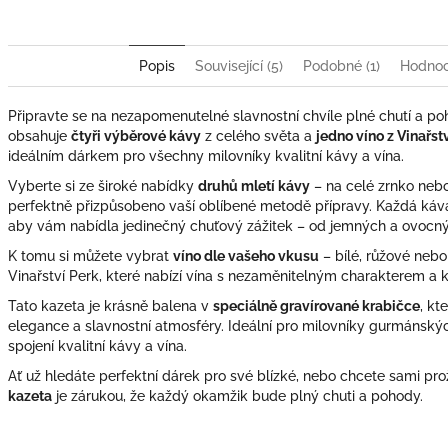
Popis
Související (5)
Podobné (1)
Hodnoce
Připravte se na nezapomenutelné slavnostní chvíle plné chutí a po
obsahuje
čtyři výběrové kávy
z celého světa a
jedno víno z Vinařst
ideálním dárkem pro všechny milovníky kvalitní kávy a vína.
Vyberte si ze široké nabídky
druhů mletí kávy
– na celé zrnko nebo
perfektně přizpůsobeno vaší oblíbené metodě přípravy. Každá káva
aby vám nabídla jedinečný chuťový zážitek – od jemných a ovocnýc
K tomu si můžete vybrat
víno dle vašeho vkusu
– bílé, růžové neb
Vinařství Perk, které nabízí vína s nezaměnitelným charakterem a k
Tato kazeta je krásně balena v
speciálně gravírované krabičce
, k
elegance a slavnostní atmosféry. Ideální pro milovníky gurmánských 
spojení kvalitní kávy a vína.
Ať už hledáte perfektní dárek pro své blízké, nebo chcete sami pro
kazeta
je zárukou, že každý okamžik bude plný chuti a pohody.