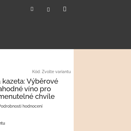
Nákupní
Hledat
Přihlášení
košík
Kód:
Zvolte variantu
 kazeta: Výběrové
lahodné víno pro
enutelné chvíle
Podrobnosti hodnocení
ntu