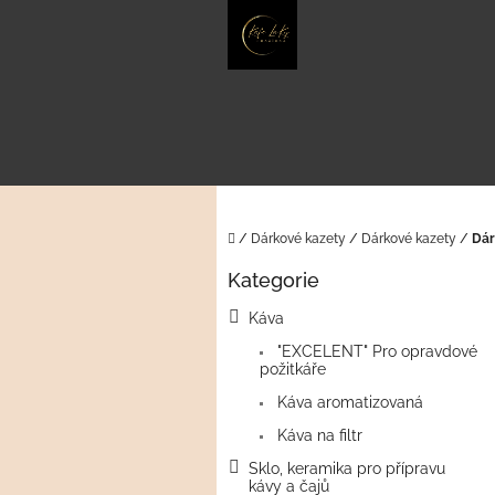
Přejít
na
obsah
Domů
/
Dárkové kazety
/
Dárkové kazety
/
Dár
P
Kategorie
o
Přeskočit
kategorie
s
Káva
t
"EXCELENT" Pro opravdové
r
požitkáře
a
n
Káva aromatizovaná
n
Káva na filtr
í
Sklo, keramika pro přípravu
p
kávy a čajů