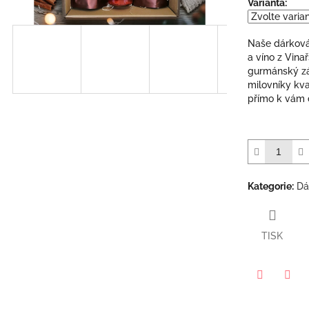
Varianta:
z
5
hvězdiček.
Naše dárková
a víno z Vina
gurmánský záž
milovníky kva
přímo k vám d
Kategorie
:
Dá
TISK
ček.
Twitter
Face