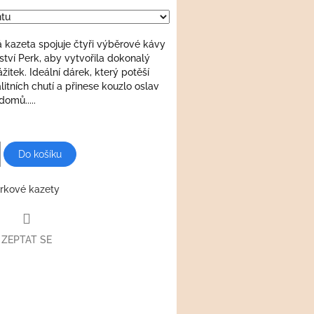
 kazeta spojuje čtyři výběrové kávy
řství Perk, aby vytvořila dokonalý
itek. Ideální dárek, který potěší
litních chutí a přinese kouzlo oslav
omů.....
Do košíku
rkové kazety
ZEPTAT SE
book