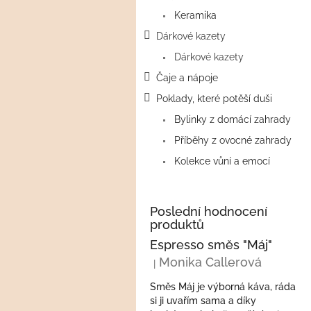
a
Keramika
n
e
Dárkové kazety
l
Dárkové kazety
Čaje a nápoje
Poklady, které potěší duši
Bylinky z domácí zahrady
Příběhy z ovocné zahrady
Kolekce vůní a emocí
Poslední hodnocení
produktů
Espresso směs "Máj"
Monika Callerová
|
Hodnocení produktu je 5 z 5 hvězdi
Směs Máj je výborná káva, ráda
si ji uvařím sama a díky