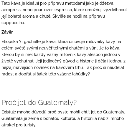
Tato káva je ideální pro přípravu metodami jako je džezva,
aeropress, nebo pour-over, espresso, které umožňují vyzdvihnout
její bohaté aroma a chutě. Skvěle se hodíi na přípravu
cappuccina.
Závěr
Etiopská Yirgacheffe je káva, která oslovuje milovníky kávy na
celém světě svými neuvěřitelnými chutěmi a vůní. Je to káva,
kterou by si měl každý vážný milovník kávy alespoň jednou v
životě vychutnat. Její jedinečný původ a historie ji dělají jednou z
nejzajímavějších novinek na kávovém trhu. Tak proč si neudělat
radost a dopřát si šálek této vzácné lahůdky?
Proč jet do Guatemaly?
Existuje mnoho důvodů proč byste mohli chtít jet do Guatemaly.
Guatemala je země s bohatou kulturou a historií a nabízí mnoho
atrakcí pro turisty.