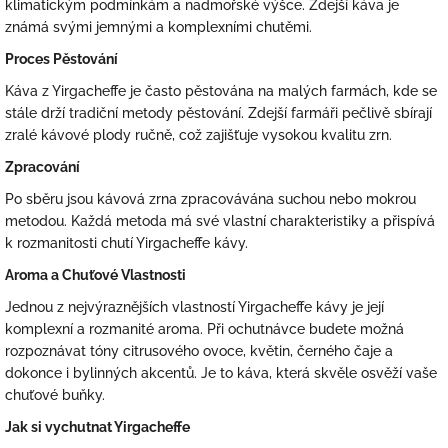
klimatickým podmínkám a nadmořské výšce. Zdejší káva je
známá svými jemnými a komplexními chutěmi.
Proces Pěstování
Káva z Yirgacheffe je často pěstována na malých farmách, kde se
stále drží tradiční metody pěstování. Zdejší farmáři pečlivě sbírají
zralé kávové plody ručně, což zajišťuje vysokou kvalitu zrn.
Zpracování
Po sběru jsou kávová zrna zpracovávána suchou nebo mokrou
metodou. Každá metoda má své vlastní charakteristiky a přispívá
k rozmanitosti chutí Yirgacheffe kávy.
Aroma a Chuťové Vlastnosti
Jednou z nejvýraznějších vlastností Yirgacheffe kávy je její
komplexní a rozmanité aroma. Při ochutnávce budete možná
rozpoznávat tóny citrusového ovoce, květin, černého čaje a
dokonce i bylinných akcentů. Je to káva, která skvěle osvěží vaše
chuťové buňky.
Jak si vychutnat Yirgacheffe