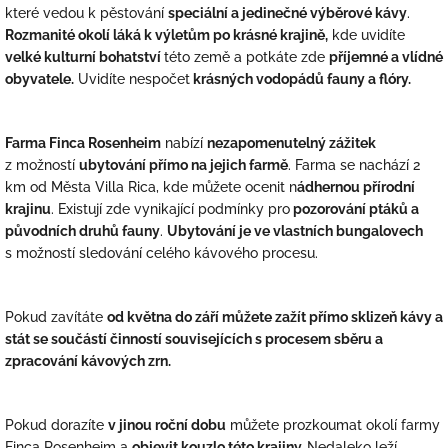
které vedou k pěstování
speciální a jedinečné výběrové kávy
.
Rozmanité okolí láká k výletům po krásné krajině,
kde uvidíte
velké kulturní bohatství
této země a potkáte zde
příjemné a vlídné
obyvatele.
Uvidíte nespočet
krásných vodopádů fauny a flóry.
Farma Finca Rosenheim
nabízí
nezapomenutelný zážitek
z možností
ubytování přímo na jejich farmě
. Farma se nachází 2
km od Města Villa Rica, kde můžete ocenit n
ádhernou přírodní
krajinu
. Existují zde vynikající podmínky pro
pozorování ptáků a
původních druhů fauny
.
Ubytování je ve vlastních bungalovech
s možností sledování celého kávového procesu.
Pokud zavítáte
od května do září můžete zažít přímo sklizeň kávy a
stát se součástí činností souvisejících s procesem sběru a
zpracování kávových zrn.
Pokud dorazíte
v jinou roční dobu
můžete prozkoumat okolí farmy
Finca Rosenheim a
objevit kouzlo této krajiny.
Nedaleko leží