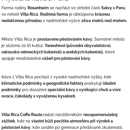
Farma rodiny
Rosenheim
se nachází ve střední části
Selvy v Peru
,
ve městě
Villa Rica
.
Rodinná farma
je obklopena
krásnou
nedotčenou přírodou
v nadmořské výšce
1600 metrů nad mořem.
Město Villa Rica je
proslaveno pěstováním kávy
. Samotné město
je složeno ze tří kultur.
Yaneshové (původní obyvatelstvo),
rakousko-německých kolonistů a andských kolonistů
, které
spojuje neodolatelná
vášeň pro pěstování kávy
.
Káva z Villa Rica pochází z vysoké nadmořské výšky, kde
klimatické podmínky a geografické faktory
poskytují
ideální
podmínky
pro dosažení
speciální kávy s vynikající chutí a vůní
ovoce, čokolády s vyváženou kyselostí.
Villa Rica Coffe Route
nabízí návštěvníkům
nezapomenutelný
zážitek
, kde na
vlastní kůži pocítíte atmosféru při výrobě a
pěstování kávy
, kde uvidíte po generace předávané zkušenosti,