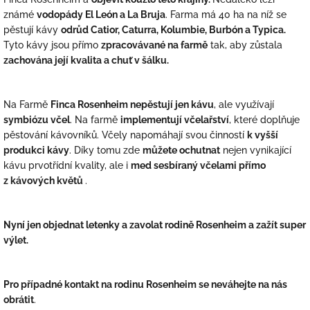
známé
vodopády El León a La Bruja
. Farma má 40 ha na níž se
pěstují kávy
odrůd Catior, Caturra, Kolumbie, Burbón a Typica.
Tyto kávy jsou přímo
zpracovávané na farmě
tak, aby zůstala
zachována její kvalita a chuť v šálku.
Na Farmě
Finca Rosenheim nepěstují jen kávu
, ale využívají
symbiózu včel
. Na farmě
implementují včelařství
, které doplňuje
pěstování kávovníků. Včely napomáhají svou činností
k vyšší
produkci kávy
. Díky tomu zde
můžete ochutnat
nejen vynikající
kávu prvotřídní kvality, ale i
med sesbíraný včelami přímo
z kávových květů
.
Nyní jen objednat letenky a zavolat rodině Rosenheim a zažít super
výlet.
Pro případné kontakt na rodinu Rosenheim se neváhejte na nás
obrátit
.