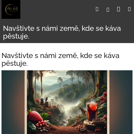
Přejít
Nák
Hledat
Přihlášení
na
obsah
koší
Navštivte s námi země, kde se káva
pěstuje.
Navštivte s námi země, kde se káva
pěstuje.
V
ý
p
i
s
č
l
á
n
k