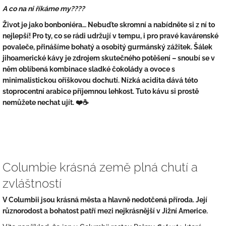
A co na ni říkáme my????
Život je jako bonboniéra… Nebuďte skromní a nabídněte si z ní to
nejlepší! Pro ty, co se rádi udržují v tempu, i pro pravé kavárenské
povaleče, přinášíme bohatý a osobitý gurmánský zážitek. Šálek
jihoamerické kávy je zdrojem skutečného potěšení – snoubí se v
něm oblíbená kombinace sladké čokolády a ovoce s
minimalistickou oříškovou dochutí. Nízká acidita dává této
stoprocentní arabice příjemnou lehkost. Tuto kávu si prostě
nemůžete nechat ujít. ❤️☕
Columbie krásná země plná chutí a
zvláštností
V Columbii jsou krásná města a hlavně nedotčená příroda. Její
různorodost a bohatost patří mezi nejkrásnější v Jižní Americe.