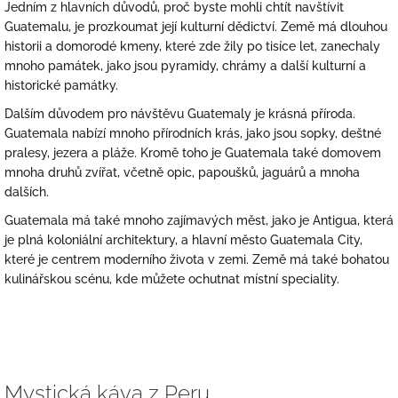
Jedním z hlavních důvodů, proč byste mohli chtít navštívit
Guatemalu, je prozkoumat její kulturní dědictví. Země má dlouhou
historii a domorodé kmeny, které zde žily po tisíce let, zanechaly
mnoho památek, jako jsou pyramidy, chrámy a další kulturní a
historické památky.
Dalším důvodem pro návštěvu Guatemaly je krásná příroda.
Guatemala nabízí mnoho přírodních krás, jako jsou sopky, deštné
pralesy, jezera a pláže. Kromě toho je Guatemala také domovem
mnoha druhů zvířat, včetně opic, papoušků, jaguárů a mnoha
dalších.
Guatemala má také mnoho zajímavých měst, jako je Antigua, která
je plná koloniální architektury, a hlavní město Guatemala City,
které je centrem moderního života v zemi. Země má také bohatou
kulinářskou scénu, kde můžete ochutnat místní speciality.
Mystická káva z Peru