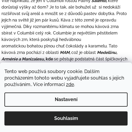
Víte například, že jen v Columbii rostou Palmy
Salento
,
které
dorůstají výšky až 60m? Je to tak, ale bohužel už si nedokáží
rozšiřovat svůj areál a množit se z důvodů pastev dobytka. Proto
jejich na světě již jen pár kusů. Káva z této země je opravdu
výjimečná. Díky rozmanitému klimatu se mohou kávová zrna
sbírat v Columbii celý rok. Columbie je největším pěstitelem
kávových zrn, která poskytují hedvábnou
aromatickou bohatou plnou chuť čokolády a karamelu. Tato
kávová zrna pochází z oblasti
MAM,
což je oblast
Medellínu,
Arménie a Manizalesu
, kde
se pěstuje podstatná část špičkových
columbijských kávových zrn. Pokud jste v Columbii ještě nebyli
Tento web používá soubory cookie. Dalším
nezoufejte a udělejte si Columbijskou chvilku u nás v kavárně,
procházením tohoto webu vyjadřujete souhlas s jejich
nebo doma se šálkem báječné
Columbie
a nechte se unášet
používáním.. Více informací
zde
.
karibským sluncem.
4
položek celkem
O
Nastavení
v
l
á
Z
Souhlasím
d
á
Copyright 2026
Kafe Laky
. Všechna práva vyhrazena.
Vytvořil Shoptet
a
p