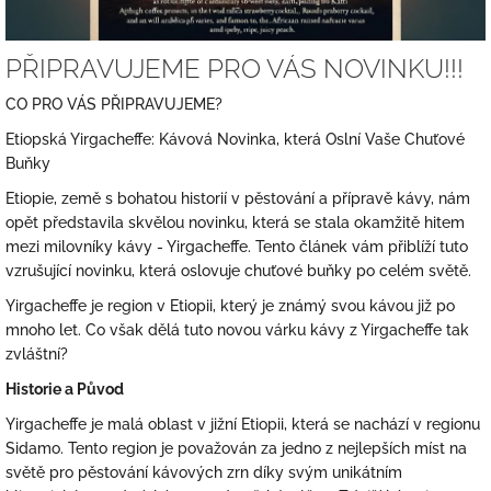
ů
PŘIPRAVUJEME PRO VÁS NOVINKU!!!
CO PRO VÁS PŘIPRAVUJEME?
Etiopská Yirgacheffe: Kávová Novinka, která Oslní Vaše Chuťové
Buňky
Etiopie, země s bohatou historií v pěstování a přípravě kávy, nám
opět představila skvělou novinku, která se stala okamžitě hitem
mezi milovníky kávy - Yirgacheffe. Tento článek vám přiblíží tuto
vzrušující novinku, která oslovuje chuťové buňky po celém světě.
Yirgacheffe je region v Etiopii, který je známý svou kávou již po
mnoho let. Co však dělá tuto novou várku kávy z Yirgacheffe tak
zvláštní?
Historie a Původ
Yirgacheffe je malá oblast v jižní Etiopii, která se nachází v regionu
Sidamo. Tento region je považován za jedno z nejlepších míst na
světě pro pěstování kávových zrn díky svým unikátním