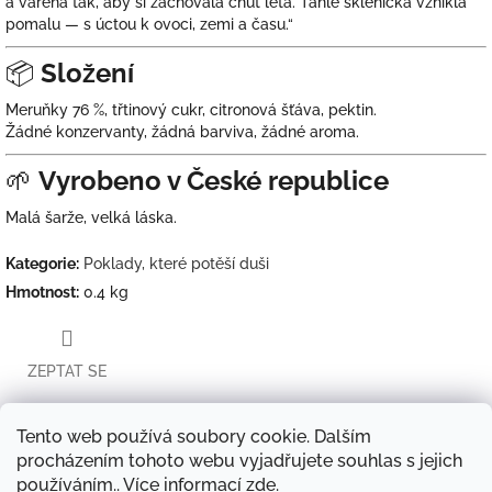
a vařena tak, aby si zachovala chuť léta. Tahle sklenička vznikla
pomalu — s úctou k ovoci, zemi a času.“
📦
Složení
Meruňky 76 %, třtinový cukr, citronová šťáva, pektin.
Žádné konzervanty, žádná barviva, žádné aroma.
🌱
Vyrobeno v České republice
Malá šarže, velká láska.
Kategorie
:
Poklady, které potěší duši
Hmotnost
:
0.4 kg
ZEPTAT SE
Tento web používá soubory cookie. Dalším
procházením tohoto webu vyjadřujete souhlas s jejich
Twitter
Facebook
používáním.. Více informací
zde
.