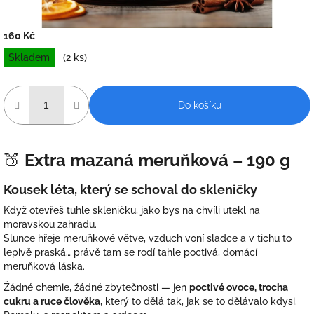
160 Kč
Měrná
Skladem
(2 ks)
cena:
Do košíku
🍑
Extra mazaná meruňková – 190 g
Kousek léta, který se schoval do skleničky
Když otevřeš tuhle skleničku, jako bys na chvíli utekl na
moravskou zahradu.
Slunce hřeje meruňkové větve, vzduch voní sladce a v tichu to
lepivě praská… právě tam se rodí tahle poctivá, domácí
meruňková láska.
Žádné chemie, žádné zbytečnosti — jen
poctivé ovoce, trocha
cukru a ruce člověka
, který to dělá tak, jak se to dělávalo kdysi.