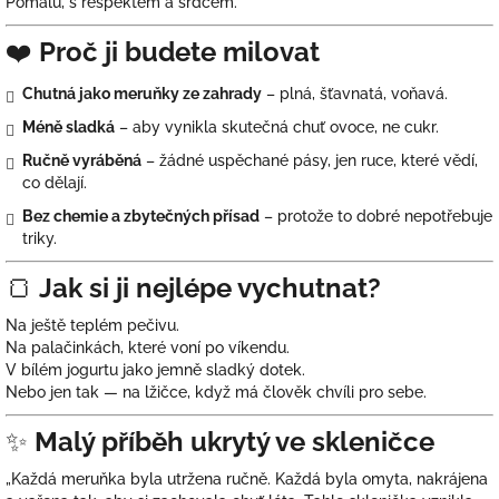
Pomalu, s respektem a srdcem.
❤️
Proč ji budete milovat
Chutná jako meruňky ze zahrady
– plná, šťavnatá, voňavá.
Méně sladká
– aby vynikla skutečná chuť ovoce, ne cukr.
Ručně vyráběná
– žádné uspěchané pásy, jen ruce, které vědí,
co dělají.
Bez chemie a zbytečných přísad
– protože to dobré nepotřebuje
triky.
🍞
Jak si ji nejlépe vychutnat?
Na ještě teplém pečivu.
Na palačinkách, které voní po víkendu.
V bílém jogurtu jako jemně sladký dotek.
Nebo jen tak — na lžičce, když má člověk chvíli pro sebe.
✨
Malý příběh ukrytý ve skleničce
„Každá meruňka byla utržena ručně. Každá byla omyta, nakrájena